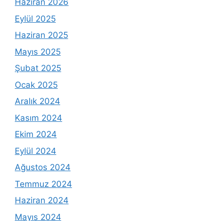
Haziran 2026
Eylül 2025
Haziran 2025
Mayıs 2025
Şubat 2025
Ocak 2025
Aralık 2024
Kasım 2024
Ekim 2024
Eylül 2024
Ağustos 2024
Temmuz 2024
Haziran 2024
Mayıs 2024