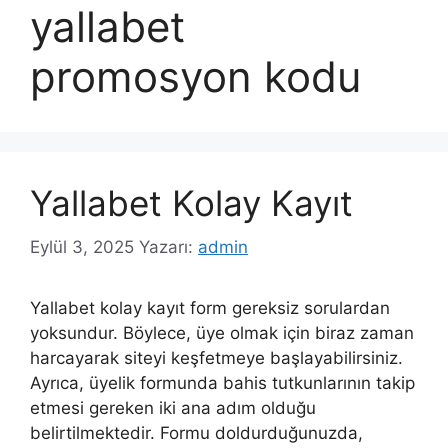
yallabet
promosyon kodu
Yallabet Kolay Kayıt
Eylül 3, 2025
Yazarı:
admin
Yallabet kolay kayıt form gereksiz sorulardan
yoksundur. Böylece, üye olmak için biraz zaman
harcayarak siteyi keşfetmeye başlayabilirsiniz.
Ayrıca, üyelik formunda bahis tutkunlarının takip
etmesi gereken iki ana adım olduğu
belirtilmektedir. Formu doldurduğunuzda,