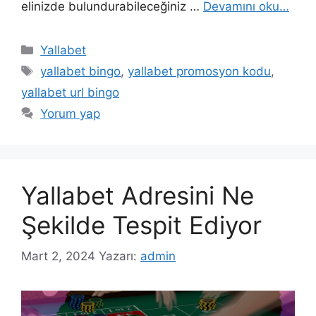
elinizde bulundurabileceğiniz …
Devamını oku…
Kategoriler
Yallabet
Etiketler
yallabet bingo
,
yallabet promosyon kodu
,
yallabet url bingo
Yorum yap
Yallabet Adresini Ne
Şekilde Tespit Ediyor
Mart 2, 2024
Yazarı:
admin