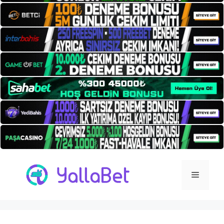
İçeriğe
atla
Menü