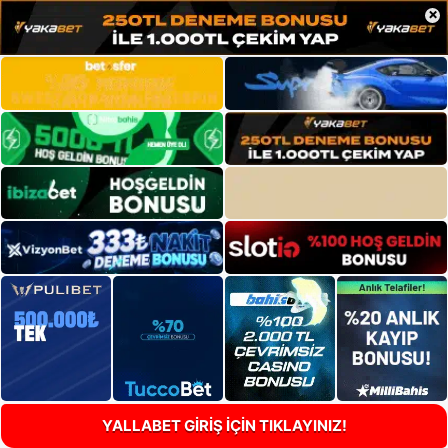
×
YALLABET GİRİŞ İÇİN TIKLAYINIZ!