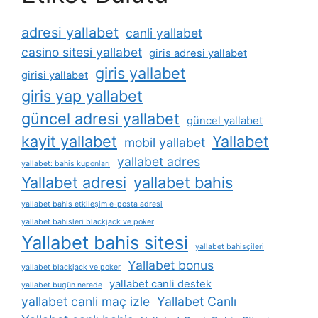
adresi yallabet
canli yallabet
casino sitesi yallabet
giris adresi yallabet
giris yallabet
girisi yallabet
giris yap yallabet
güncel adresi yallabet
güncel yallabet
kayit yallabet
Yallabet
mobil yallabet
yallabet adres
yallabet: bahis kuponları
Yallabet adresi
yallabet bahis
yallabet bahis etkileşim e-posta adresi
yallabet bahisleri blackjack ve poker
Yallabet bahis sitesi
yallabet bahisçileri
Yallabet bonus
yallabet blackjack ve poker
yallabet canli destek
yallabet bugün nerede
yallabet canli maç izle
Yallabet Canlı