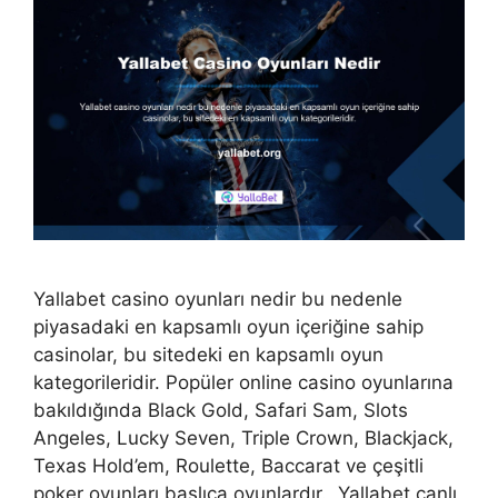
Yallabet casino oyunları nedir bu nedenle
piyasadaki en kapsamlı oyun içeriğine sahip
casinolar, bu sitedeki en kapsamlı oyun
kategorileridir. Popüler online casino oyunlarına
bakıldığında Black Gold, Safari Sam, Slots
Angeles, Lucky Seven, Triple Crown, Blackjack,
Texas Hold’em, Roulette, Baccarat ve çeşitli
poker oyunları başlıca oyunlardır. Yallabet canlı