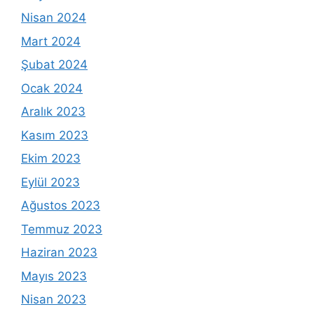
Nisan 2024
Mart 2024
Şubat 2024
Ocak 2024
Aralık 2023
Kasım 2023
Ekim 2023
Eylül 2023
Ağustos 2023
Temmuz 2023
Haziran 2023
Mayıs 2023
Nisan 2023