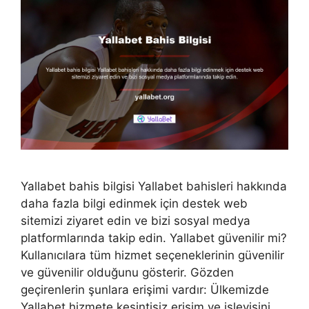
Yallabet bahis bilgisi Yallabet bahisleri hakkında
daha fazla bilgi edinmek için destek web
sitemizi ziyaret edin ve bizi sosyal medya
platformlarında takip edin. Yallabet güvenilir mi?
Kullanıcılara tüm hizmet seçeneklerinin güvenilir
ve güvenilir olduğunu gösterir. Gözden
geçirenlerin şunlara erişimi vardır: Ülkemizde
Yallabet hizmete kesintisiz erişim ve işleyişini