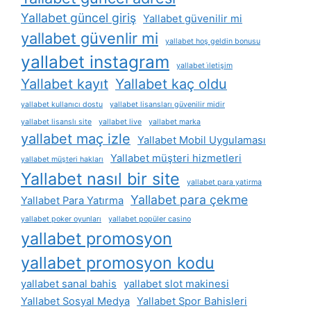
Yallabet güncel giriş
Yallabet güvenilir mi
yallabet güvenlir mi
yallabet hoş geldin bonusu
yallabet instagram
yallabet i̇letişim
Yallabet kayıt
Yallabet kaç oldu
yallabet kullanıcı dostu
yallabet lisansları güvenilir midir
yallabet lisanslı site
yallabet live
yallabet marka
yallabet maç izle
Yallabet Mobil Uygulaması
Yallabet müşteri hizmetleri
yallabet müşteri hakları
Yallabet nasıl bir site
yallabet para yatirma
Yallabet para çekme
Yallabet Para Yatırma
yallabet poker oyunları
yallabet popüler casino
yallabet promosyon
yallabet promosyon kodu
yallabet sanal bahis
yallabet slot makinesi
Yallabet Sosyal Medya
Yallabet Spor Bahisleri