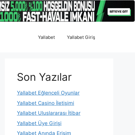
Yallabet
Yallabet Giriş
Son Yazılar
Yallabet Eğlenceli Oyunlar
Yallabet Casino İletişimi
Yallabet Uluslararası İtibar
Yallabet Üye Girişi
Yallabet Anında Erişim