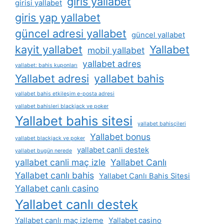
giris yallabet
girisi yallabet
giris yap yallabet
güncel adresi yallabet
güncel yallabet
kayit yallabet
Yallabet
mobil yallabet
yallabet adres
yallabet: bahis kuponları
Yallabet adresi
yallabet bahis
yallabet bahis etkileşim e-posta adresi
yallabet bahisleri blackjack ve poker
Yallabet bahis sitesi
yallabet bahisçileri
Yallabet bonus
yallabet blackjack ve poker
yallabet canli destek
yallabet bugün nerede
yallabet canli maç izle
Yallabet Canlı
Yallabet canlı bahis
Yallabet Canlı Bahis Sitesi
Yallabet canlı casino
Yallabet canlı destek
Yallabet canlı maç izleme
Yallabet casino