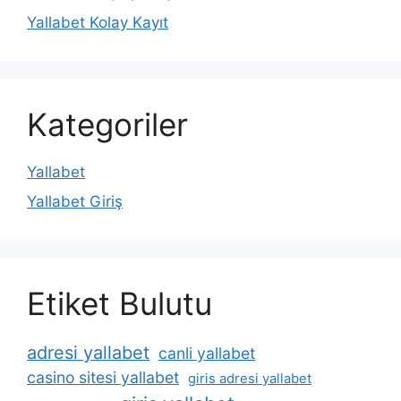
Yallabet Kolay Kayıt
Kategoriler
Yallabet
Yallabet Giriş
Etiket Bulutu
adresi yallabet
canli yallabet
casino sitesi yallabet
giris adresi yallabet