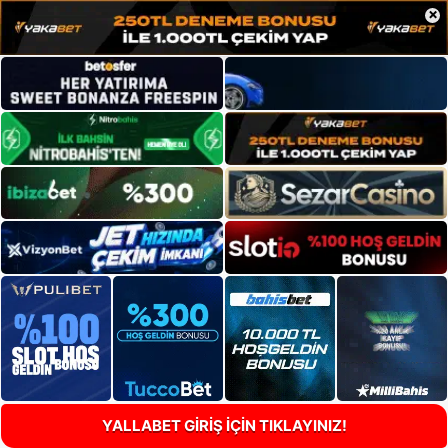
×
YALLABET GİRİŞ İÇİN TIKLAYINIZ!