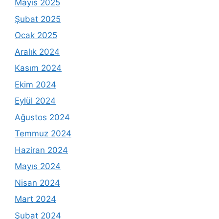
Mayıs 2025
Şubat 2025
Ocak 2025
Aralık 2024
Kasım 2024
Ekim 2024
Eylül 2024
Ağustos 2024
Temmuz 2024
Haziran 2024
Mayıs 2024
Nisan 2024
Mart 2024
Şubat 2024