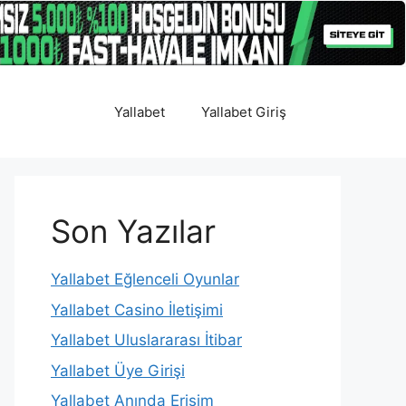
Yallabet
Yallabet Giriş
Son Yazılar
Yallabet Eğlenceli Oyunlar
Yallabet Casino İletişimi
Yallabet Uluslararası İtibar
Yallabet Üye Girişi
Yallabet Anında Erişim