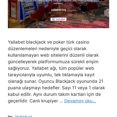
Yallabet blackjack ve poker türk casino
düzenlemeleri nedeniyle geçici olarak
kullanılamayan web sitelerini düzenli olarak
güncelleyerek platformumuza sürekli erişim
sağlıyoruz. Yallabet ağı, tüm popüler web
tarayıcılarıyla uyumlu, tek tıklamayla kayıt
olanağı sunar. Oyuncu Blackjack oyununda 21
puana ulaşmayı hedefler. Sayı 11 veya 1 olarak
kabul edilir. Aynı durum takım kartları için de
geçerlidir. Canlı krupiyer …
Devamını oku…
Kategoriler