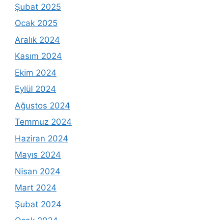
Şubat 2025
Ocak 2025
Aralık 2024
Kasım 2024
Ekim 2024
Eylül 2024
Ağustos 2024
Temmuz 2024
Haziran 2024
Mayıs 2024
Nisan 2024
Mart 2024
Şubat 2024