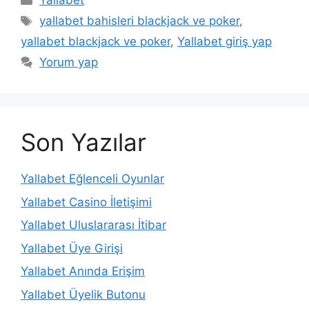
Yallabet
Etiketler
yallabet bahisleri blackjack ve poker
,
yallabet blackjack ve poker
,
Yallabet giriş yap
Yorum yap
Son Yazılar
Yallabet Eğlenceli Oyunlar
Yallabet Casino İletişimi
Yallabet Uluslararası İtibar
Yallabet Üye Girişi
Yallabet Anında Erişim
Yallabet Üyelik Butonu