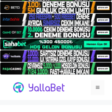
İçeriğe
atla
Menü