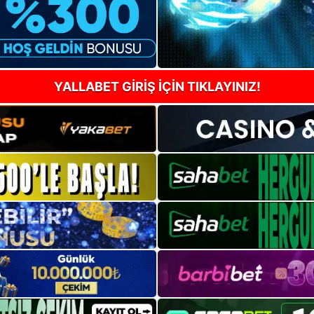
YALLABET GİRİŞ İÇİN TIKLAYINIZ!