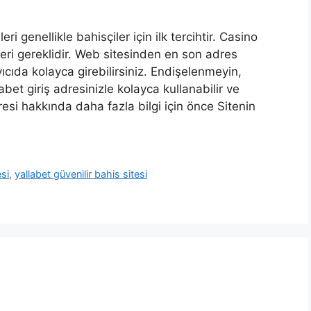
i genellikle bahisçiler için ilk tercihtir. Casino
ileri gereklidir. Web sitesinden en son adres
ayıcıda kolayca girebilirsiniz. Endişelenmeyin,
bet giriş adresinizle kolayca kullanabilir ve
adresi hakkında daha fazla bilgi için önce Sitenin
si
,
yallabet güvenilir bahis sitesi