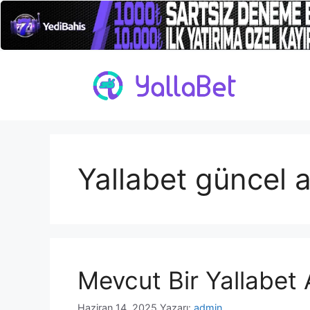
İçeriğe
atla
Yallabet güncel 
Mevcut Bir Yallabet 
Haziran 14, 2025
Yazarı:
admin