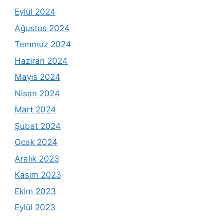
Eylül 2024
Ağustos 2024
Temmuz 2024
Haziran 2024
Mayıs 2024
Nisan 2024
Mart 2024
Şubat 2024
Ocak 2024
Aralık 2023
Kasım 2023
Ekim 2023
Eylül 2023