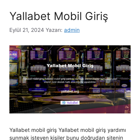
Yallabet Mobil Giriş
Eylül 21, 2024
Yazarı:
admin
Yallabet mobil giriş Yallabet mobil giriş yardımı
sunmak isteyen kişiler bunu doğrudan sitenin