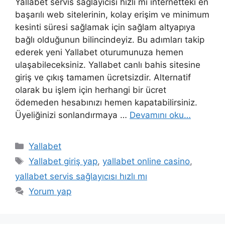
Yallabet servis sağlayıcısı hızlı mı i̇nternetteki en
başarılı web sitelerinin, kolay erişim ve minimum
kesinti süresi sağlamak için sağlam altyapıya
bağlı olduğunun bilincindeyiz. Bu adımları takip
ederek yeni Yallabet oturumunuza hemen
ulaşabileceksiniz. Yallabet canlı bahis sitesine
giriş ve çıkış tamamen ücretsizdir. Alternatif
olarak bu işlem için herhangi bir ücret
ödemeden hesabınızı hemen kapatabilirsiniz.
Üyeliğinizi sonlandırmaya …
Devamını oku…
Kategoriler
Yallabet
Etiketler
Yallabet giriş yap
,
yallabet online casino
,
yallabet servis sağlayıcısı hızlı mı
Yorum yap