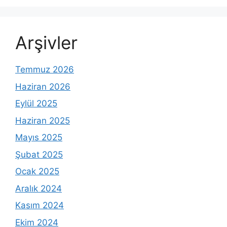
Arşivler
Temmuz 2026
Haziran 2026
Eylül 2025
Haziran 2025
Mayıs 2025
Şubat 2025
Ocak 2025
Aralık 2024
Kasım 2024
Ekim 2024