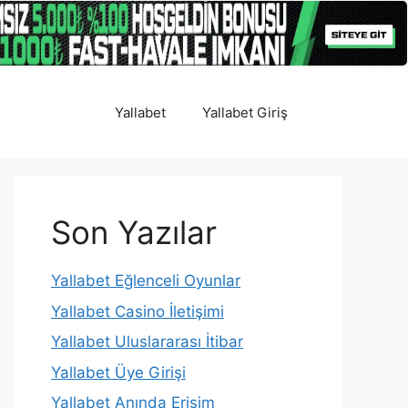
Yallabet
Yallabet Giriş
Son Yazılar
Yallabet Eğlenceli Oyunlar
Yallabet Casino İletişimi
Yallabet Uluslararası İtibar
Yallabet Üye Girişi
Yallabet Anında Erişim