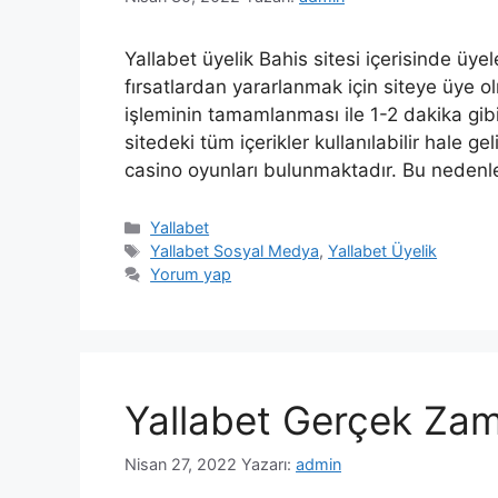
Yallabet üyelik Bahis sitesi içerisinde üye
fırsatlardan yararlanmak için siteye üye 
işleminin tamamlanması ile 1-2 dakika gib
sitedeki tüm içerikler kullanılabilir hale ge
casino oyunları bulunmaktadır. Bu nedenl
Kategoriler
Yallabet
Etiketler
Yallabet Sosyal Medya
,
Yallabet Üyelik
Yorum yap
Yallabet Gerçek Zam
Nisan 27, 2022
Yazarı:
admin