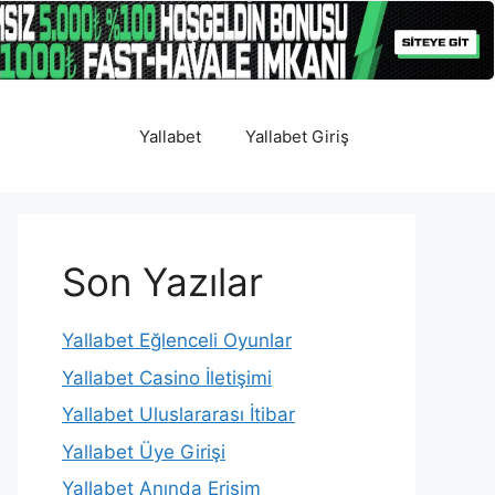
Yallabet
Yallabet Giriş
Son Yazılar
Yallabet Eğlenceli Oyunlar
Yallabet Casino İletişimi
Yallabet Uluslararası İtibar
Yallabet Üye Girişi
Yallabet Anında Erişim