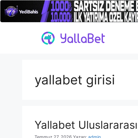
İçeriğe
atla
yallabet girisi
Yallabet Uluslararası
Temmuz 27, 2026
Yazarı:
admin