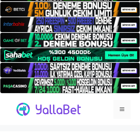
İçeriğe
atla
Menü