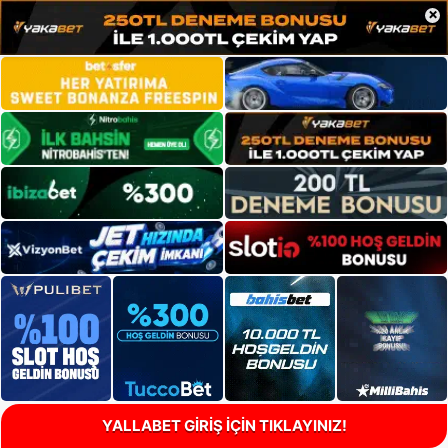
×
YALLABET GİRİŞ İÇİN TIKLAYINIZ!