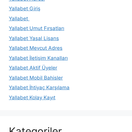
Yallabet Giriş
Yallabet
Yallabet Umut Fırsatları
Yallabet Yasal Lisans
Yallabet Mevcut Adres
Yallabet İletişim Kanalları
Yallabet Aktif Üyeler
Yallabet Mobil Bahisler
Yallabet İhtiyaç Karşılama
Yallabet Kolay Kayıt
Kategoriler