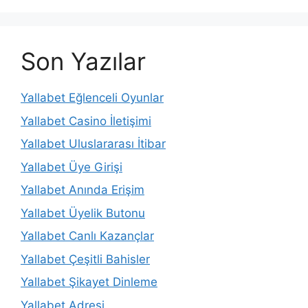
Son Yazılar
Yallabet Eğlenceli Oyunlar
Yallabet Casino İletişimi
Yallabet Uluslararası İtibar
Yallabet Üye Girişi
Yallabet Anında Erişim
Yallabet Üyelik Butonu
Yallabet Canlı Kazançlar
Yallabet Çeşitli Bahisler
Yallabet Şikayet Dinleme
Yallabet Adresi