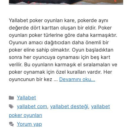
Yallabet poker oyunları kare, pokerde aynı
değerde dört karttan oluşan bir eldir. Poker
oyunları poker türlerine göre daha karmaşıktır.
Oyunun amacı dağıtıcıdan daha önemli bir
poker eline sahip olmaktır. Oyun başladıktan
sonra her oyuncuya oynaması için beş kart
verilir. Bu oyunların karmaşık el sıralamaları ve
poker oynamak için özel kuralları vardır. Her
oyuncunun bir kez …
Devamını oku…
Kategoriler
Yallabet
Etiketler
yallabet com
,
yallabet desteği
,
yallabet
poker oyunları
Yorum yap