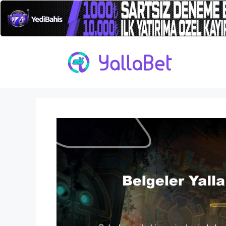
İçeriğe
atla