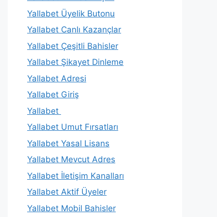
Yallabet Üyelik Butonu
Yallabet Canlı Kazançlar
Yallabet Çeşitli Bahisler
Yallabet Şikayet Dinleme
Yallabet Adresi
Yallabet Giriş
Yallabet
Yallabet Umut Fırsatları
Yallabet Yasal Lisans
Yallabet Mevcut Adres
Yallabet İletişim Kanalları
Yallabet Aktif Üyeler
Yallabet Mobil Bahisler