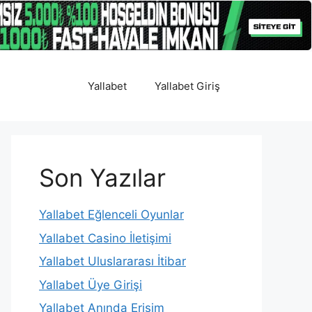
Yallabet
Yallabet Giriş
Son Yazılar
Yallabet Eğlenceli Oyunlar
Yallabet Casino İletişimi
Yallabet Uluslararası İtibar
Yallabet Üye Girişi
Yallabet Anında Erişim