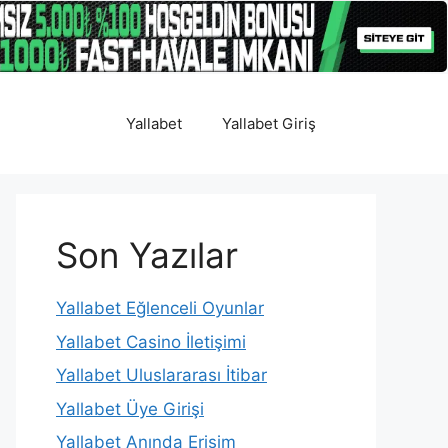
Yallabet
Yallabet Giriş
Son Yazılar
Yallabet Eğlenceli Oyunlar
Yallabet Casino İletişimi
Yallabet Uluslararası İtibar
Yallabet Üye Girişi
Yallabet Anında Erişim