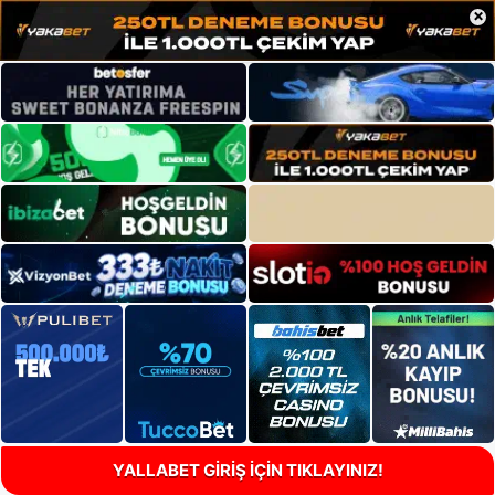
×
YALLABET GİRİŞ İÇİN TIKLAYINIZ!