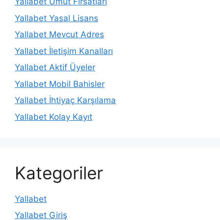
Yallabet Umut Fırsatları
Yallabet Yasal Lisans
Yallabet Mevcut Adres
Yallabet İletişim Kanalları
Yallabet Aktif Üyeler
Yallabet Mobil Bahisler
Yallabet İhtiyaç Karşılama
Yallabet Kolay Kayıt
Kategoriler
Yallabet
Yallabet Giriş