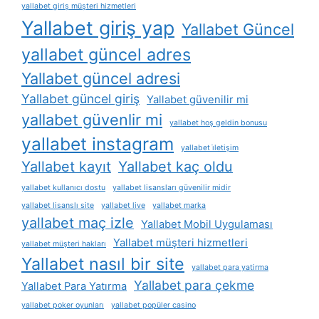
yallabet giriş müşteri hizmetleri
Yallabet giriş yap
Yallabet Güncel
yallabet güncel adres
Yallabet güncel adresi
Yallabet güncel giriş
Yallabet güvenilir mi
yallabet güvenlir mi
yallabet hoş geldin bonusu
yallabet instagram
yallabet i̇letişim
Yallabet kayıt
Yallabet kaç oldu
yallabet kullanıcı dostu
yallabet lisansları güvenilir midir
yallabet lisanslı site
yallabet live
yallabet marka
yallabet maç izle
Yallabet Mobil Uygulaması
Yallabet müşteri hizmetleri
yallabet müşteri hakları
Yallabet nasıl bir site
yallabet para yatirma
Yallabet para çekme
Yallabet Para Yatırma
yallabet poker oyunları
yallabet popüler casino