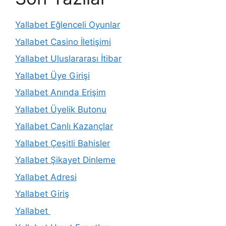
Yallabet Eğlenceli Oyunlar
Yallabet Casino İletişimi
Yallabet Uluslararası İtibar
Yallabet Üye Girişi
Yallabet Anında Erişim
Yallabet Üyelik Butonu
Yallabet Canlı Kazançlar
Yallabet Çeşitli Bahisler
Yallabet Şikayet Dinleme
Yallabet Adresi
Yallabet Giriş
Yallabet