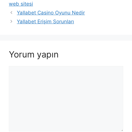
web sitesi
Yallabet Casino Oyunu Nedir
Yallabet Erişim Sorunları
Yorum yapın
Yorum