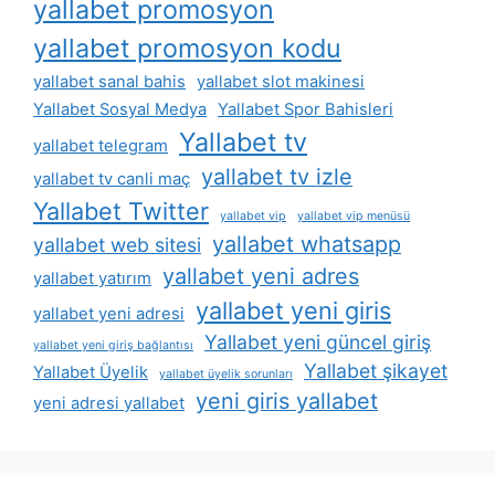
yallabet promosyon
yallabet promosyon kodu
yallabet sanal bahis
yallabet slot makinesi
Yallabet Sosyal Medya
Yallabet Spor Bahisleri
Yallabet tv
yallabet telegram
yallabet tv izle
yallabet tv canli maç
Yallabet Twitter
yallabet vip
yallabet vip menüsü
yallabet whatsapp
yallabet web sitesi
yallabet yeni adres
yallabet yatırım
yallabet yeni giris
yallabet yeni adresi
Yallabet yeni güncel giriş
yallabet yeni giriş bağlantısı
Yallabet şikayet
Yallabet Üyelik
yallabet üyelik sorunları
yeni giris yallabet
yeni adresi yallabet