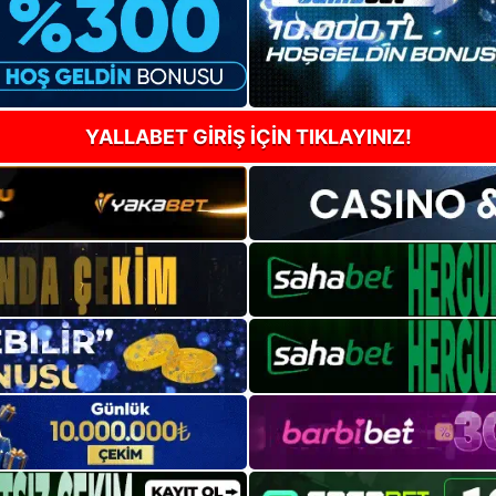
YALLABET GİRİŞ İÇİN TIKLAYINIZ!