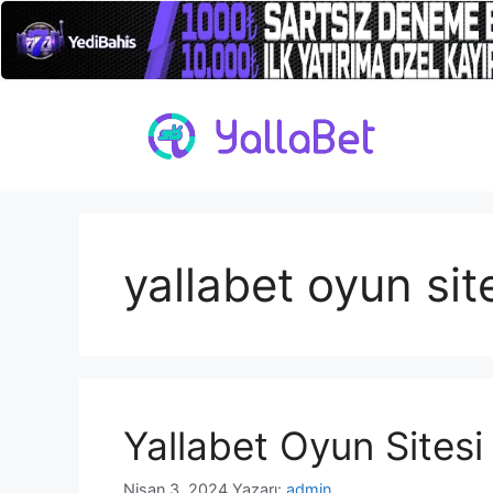
İçeriğe
atla
yallabet oyun sit
Yallabet Oyun Sitesi
Nisan 3, 2024
Yazarı:
admin