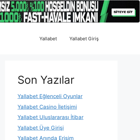
Yallabet
Yallabet Giriş
Son Yazılar
Yallabet Eğlenceli Oyunlar
Yallabet Casino İletişimi
Yallabet Uluslararası İtibar
Yallabet Üye Girişi
Yallabet Anında Erişim