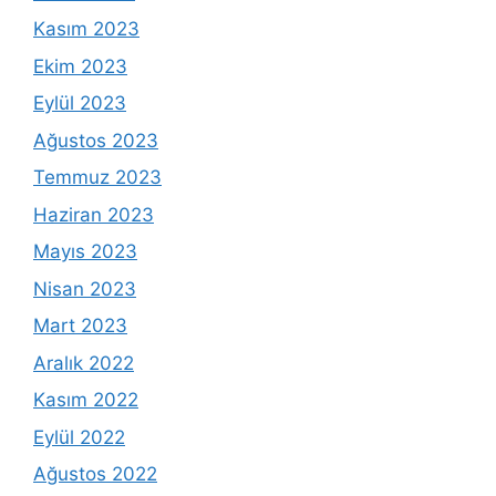
Kasım 2023
Ekim 2023
Eylül 2023
Ağustos 2023
Temmuz 2023
Haziran 2023
Mayıs 2023
Nisan 2023
Mart 2023
Aralık 2022
Kasım 2022
Eylül 2022
Ağustos 2022