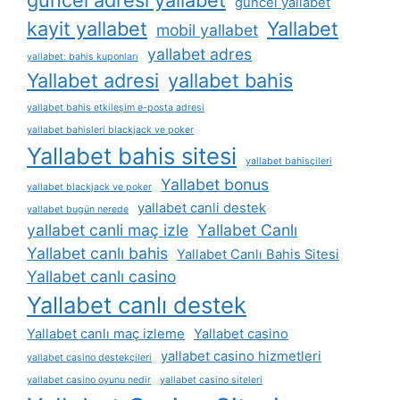
güncel adresi yallabet
güncel yallabet
kayit yallabet
Yallabet
mobil yallabet
yallabet adres
yallabet: bahis kuponları
Yallabet adresi
yallabet bahis
yallabet bahis etkileşim e-posta adresi
yallabet bahisleri blackjack ve poker
Yallabet bahis sitesi
yallabet bahisçileri
Yallabet bonus
yallabet blackjack ve poker
yallabet canli destek
yallabet bugün nerede
yallabet canli maç izle
Yallabet Canlı
Yallabet canlı bahis
Yallabet Canlı Bahis Sitesi
Yallabet canlı casino
Yallabet canlı destek
Yallabet canlı maç izleme
Yallabet casino
yallabet casino hizmetleri
yallabet casino destekçileri
yallabet casino oyunu nedir
yallabet casino siteleri