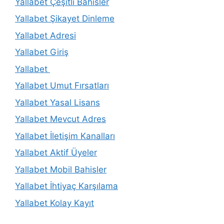
Yallabet Çeşitli Bahisler
Yallabet Şikayet Dinleme
Yallabet Adresi
Yallabet Giriş
Yallabet
Yallabet Umut Fırsatları
Yallabet Yasal Lisans
Yallabet Mevcut Adres
Yallabet İletişim Kanalları
Yallabet Aktif Üyeler
Yallabet Mobil Bahisler
Yallabet İhtiyaç Karşılama
Yallabet Kolay Kayıt