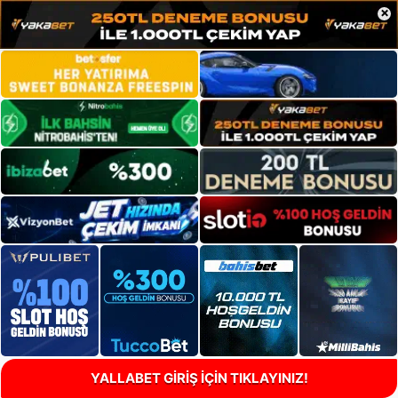
×
YALLABET GİRİŞ İÇİN TIKLAYINIZ!