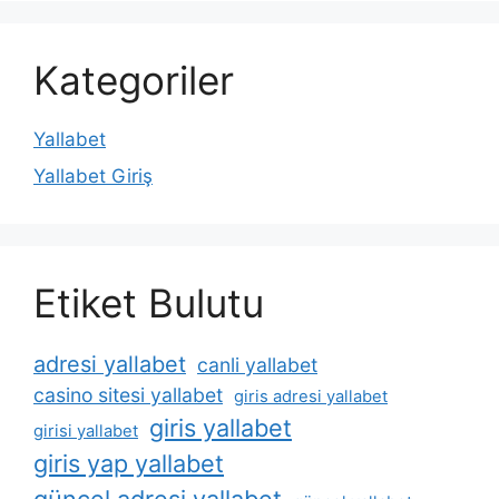
Kategoriler
Yallabet
Yallabet Giriş
Etiket Bulutu
adresi yallabet
canli yallabet
casino sitesi yallabet
giris adresi yallabet
giris yallabet
girisi yallabet
giris yap yallabet