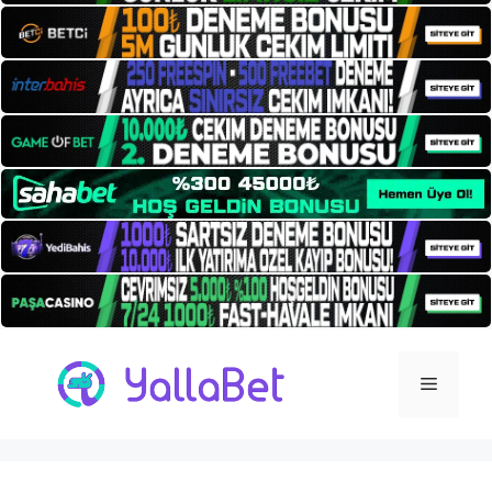
İçeriğe
atla
Menü