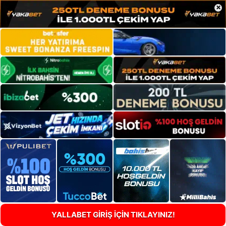
×
YALLABET GİRİŞ İÇİN TIKLAYINIZ!