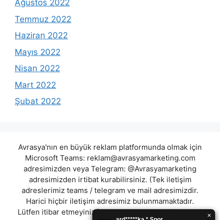
Ağustos 2022
Temmuz 2022
Haziran 2022
Mayıs 2022
Nisan 2022
Mart 2022
Şubat 2022
Avrasya'nın en büyük reklam platformunda olmak için
Microsoft Teams:
reklam@avrasyamarketing.com
adresimizden veya Telegram: @Avrasyamarketing
adresimizden irtibat kurabilirsiniz. (Tek iletişim
adreslerimiz teams / telegram ve mail adresimizdir.
Harici hiçbir iletişim adresimiz bulunmamaktadır.
Lütfen itibar etmeyiniz.) Türkiye yasalarına göre 7258