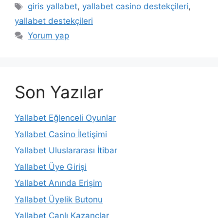
Etiketler
giris yallabet
,
yallabet casino destekçileri
,
yallabet destekçileri
Yorum yap
Son Yazılar
Yallabet Eğlenceli Oyunlar
Yallabet Casino İletişimi
Yallabet Uluslararası İtibar
Yallabet Üye Girişi
Yallabet Anında Erişim
Yallabet Üyelik Butonu
Yallabet Canlı Kazançlar