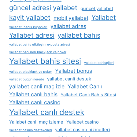
güncel adresi yallabet
güncel yallabet
kayit yallabet
Yallabet
mobil yallabet
yallabet adres
yallabet: bahis kuponları
Yallabet adresi
yallabet bahis
yallabet bahis etkileşim e-posta adresi
yallabet bahisleri blackjack ve poker
Yallabet bahis sitesi
yallabet bahisçileri
Yallabet bonus
yallabet blackjack ve poker
yallabet canli destek
yallabet bugün nerede
yallabet canli maç izle
Yallabet Canlı
Yallabet canlı bahis
Yallabet Canlı Bahis Sitesi
Yallabet canlı casino
Yallabet canlı destek
Yallabet canlı maç izleme
Yallabet casino
yallabet casino hizmetleri
yallabet casino destekçileri