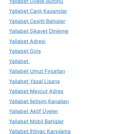
Yallabet Üyelik Butonu
Yallabet Canlı Kazançlar
Yallabet Çeşitli Bahisler
Yallabet Şikayet Dinleme
Yallabet Adresi
Yallabet Giriş
Yallabet
Yallabet Umut Fırsatları
Yallabet Yasal Lisans
Yallabet Mevcut Adres
Yallabet İletişim Kanalları
Yallabet Aktif Üyeler
Yallabet Mobil Bahisler
Yallabet İhtiyaç Karşılama