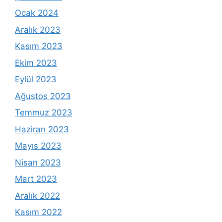
Ocak 2024
Aralık 2023
Kasım 2023
Ekim 2023
Eylül 2023
Ağustos 2023
Temmuz 2023
Haziran 2023
Mayıs 2023
Nisan 2023
Mart 2023
Aralık 2022
Kasım 2022