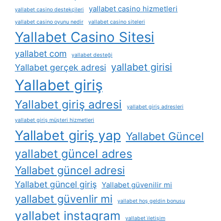
yallabet casino hizmetleri
yallabet casino destekçileri
yallabet casino oyunu nedir
yallabet casino siteleri
Yallabet Casino Sitesi
yallabet com
yallabet desteği
yallabet girisi
Yallabet gerçek adresi
Yallabet giriş
Yallabet giriş adresi
yallabet giriş adresleri
yallabet giriş müşteri hizmetleri
Yallabet giriş yap
Yallabet Güncel
yallabet güncel adres
Yallabet güncel adresi
Yallabet güncel giriş
Yallabet güvenilir mi
yallabet güvenlir mi
yallabet hoş geldin bonusu
yallabet instagram
yallabet i̇letişim