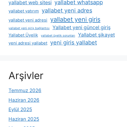
yallabet whatsapp
yallabet web sitesi
yallabet yeni adres
yallabet yatırım
yallabet yeni giris
yallabet yeni adresi
Yallabet yeni güncel giriş
yallabet yeni giriş bağlantısı
Yallabet şikayet
Yallabet Üyelik
yallabet üyelik sorunları
yeni giris yallabet
yeni adresi yallabet
Arşivler
Temmuz 2026
Haziran 2026
Eylül 2025
Haziran 2025