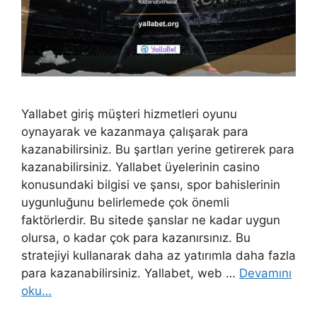
Yallabet giriş müşteri hizmetleri oyunu
oynayarak ve kazanmaya çalışarak para
kazanabilirsiniz. Bu şartları yerine getirerek para
kazanabilirsiniz. Yallabet üyelerinin casino
konusundaki bilgisi ve şansı, spor bahislerinin
uygunluğunu belirlemede çok önemli
faktörlerdir. Bu sitede şanslar ne kadar uygun
olursa, o kadar çok para kazanırsınız. Bu
stratejiyi kullanarak daha az yatırımla daha fazla
para kazanabilirsiniz. Yallabet, web …
Devamını
oku…