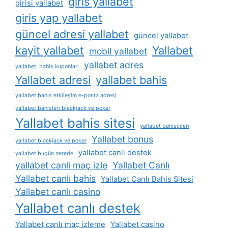
giris yallabet
girisi yallabet
giris yap yallabet
güncel adresi yallabet
güncel yallabet
kayit yallabet
Yallabet
mobil yallabet
yallabet adres
yallabet: bahis kuponları
Yallabet adresi
yallabet bahis
yallabet bahis etkileşim e-posta adresi
yallabet bahisleri blackjack ve poker
Yallabet bahis sitesi
yallabet bahisçileri
Yallabet bonus
yallabet blackjack ve poker
yallabet canli destek
yallabet bugün nerede
yallabet canli maç izle
Yallabet Canlı
Yallabet canlı bahis
Yallabet Canlı Bahis Sitesi
Yallabet canlı casino
Yallabet canlı destek
Yallabet canlı maç izleme
Yallabet casino