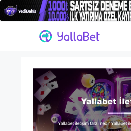
İçeriğe
atla