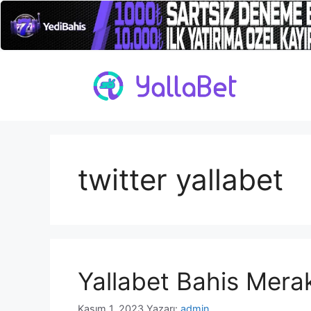
İçeriğe
atla
twitter yallabet
Yallabet Bahis Merak
Kasım 1, 2023
Yazarı:
admin