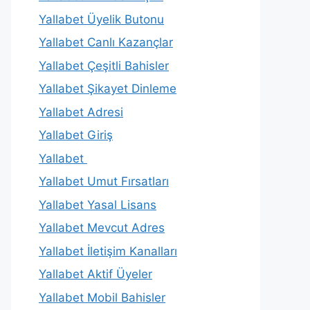
Yallabet Üyelik Butonu
Yallabet Canlı Kazançlar
Yallabet Çeşitli Bahisler
Yallabet Şikayet Dinleme
Yallabet Adresi
Yallabet Giriş
Yallabet
Yallabet Umut Fırsatları
Yallabet Yasal Lisans
Yallabet Mevcut Adres
Yallabet İletişim Kanalları
Yallabet Aktif Üyeler
Yallabet Mobil Bahisler