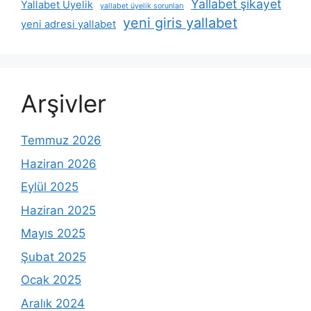
Yallabet şikayet
Yallabet Üyelik
yallabet üyelik sorunları
yeni giris yallabet
yeni adresi yallabet
Arşivler
Temmuz 2026
Haziran 2026
Eylül 2025
Haziran 2025
Mayıs 2025
Şubat 2025
Ocak 2025
Aralık 2024