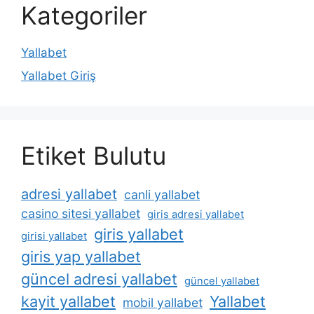
Kategoriler
Yallabet
Yallabet Giriş
Etiket Bulutu
adresi yallabet
canli yallabet
casino sitesi yallabet
giris adresi yallabet
giris yallabet
girisi yallabet
giris yap yallabet
güncel adresi yallabet
güncel yallabet
kayit yallabet
Yallabet
mobil yallabet