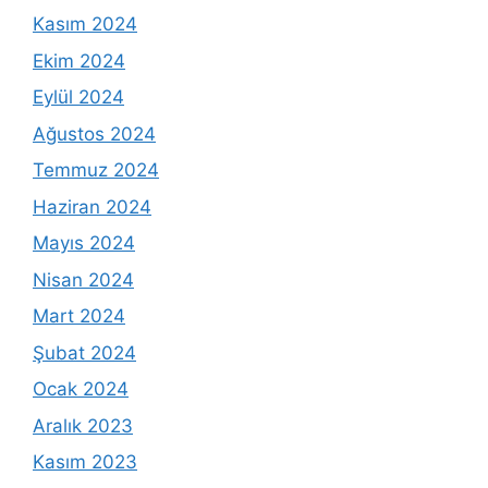
Kasım 2024
Ekim 2024
Eylül 2024
Ağustos 2024
Temmuz 2024
Haziran 2024
Mayıs 2024
Nisan 2024
Mart 2024
Şubat 2024
Ocak 2024
Aralık 2023
Kasım 2023