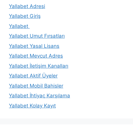
Yallabet Adresi
Yallabet Giriş
Yallabet
Yallabet Umut Fırsatları
Yallabet Yasal Lisans
Yallabet Mevcut Adres
Yallabet İletişim Kanalları
Yallabet Aktif Üyeler
Yallabet Mobil Bahisler
Yallabet İhtiyaç Karşılama
Yallabet Kolay Kayıt