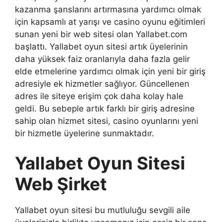
kazanma şanslarını artırmasına yardımcı olmak
için kapsamlı at yarışı ve casino oyunu eğitimleri
sunan yeni bir web sitesi olan Yallabet.com
başlattı. Yallabet oyun sitesi artık üyelerinin
daha yüksek faiz oranlarıyla daha fazla gelir
elde etmelerine yardımcı olmak için yeni bir giriş
adresiyle ek hizmetler sağlıyor. Güncellenen
adres ile siteye erişim çok daha kolay hale
geldi. Bu sebeple artık farklı bir giriş adresine
sahip olan hizmet sitesi, casino oyunlarını yeni
bir hizmetle üyelerine sunmaktadır.
Yallabet Oyun Sitesi
Web Şirket
Yallabet oyun sitesi bu mutluluğu sevgili aile