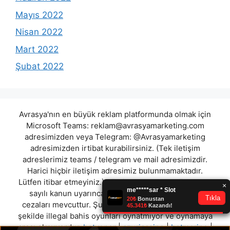
Mayıs 2022
Nisan 2022
Mart 2022
Şubat 2022
Avrasya'nın en büyük reklam platformunda olmak için
Microsoft Teams:
reklam@avrasyamarketing.com
adresimizden veya Telegram: @Avrasyamarketing
adresimizden irtibat kurabilirsiniz. (Tek iletişim
adreslerimiz teams / telegram ve mail adresimizdir.
Harici hiçbir iletişim adresimiz bulunmamaktadır.
Lütfen itibar etmeyiniz.) Türkiye yasalarına göre 7258
sayılı kanun uyarınca yasa dışı bahis oynamanın
cezaları mevcuttur. Şu an bulunduğunuz site hiç bir
şekilde illegal bahis oyunları oynatmıyor ve oynamaya
aracı olmuyordur.
betyoner
|
azuricasino
|
betmarino
|