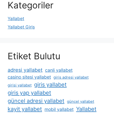
Kategoriler
Yallabet
Yallabet Giriş
Etiket Bulutu
adresi yallabet
canli yallabet
casino sitesi yallabet
giris adresi yallabet
giris yallabet
girisi yallabet
giris yap yallabet
güncel adresi yallabet
güncel yallabet
kayit yallabet
Yallabet
mobil yallabet