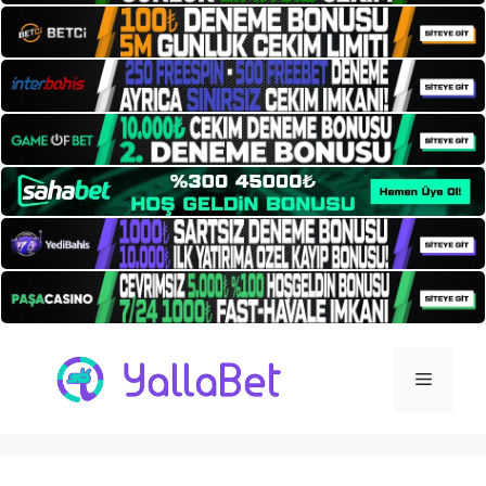
İçeriğe
atla
Menü