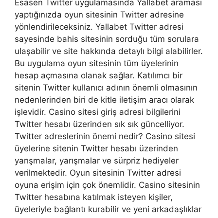
Esasen Twitter uygulamasında Yallabet araması
yaptığınızda oyun sitesinin Twitter adresine
yönlendirileceksiniz. Yallabet Twitter adresi
sayesinde bahis sitesinin sorduğu tüm sorulara
ulaşabilir ve site hakkında detaylı bilgi alabilirler.
Bu uygulama oyun sitesinin tüm üyelerinin
hesap açmasına olanak sağlar. Katılımcı bir
sitenin Twitter kullanıcı adının önemli olmasının
nedenlerinden biri de kitle iletişim aracı olarak
işlevidir. Casino sitesi giriş adresi bilgilerini
Twitter hesabı üzerinden sık sık güncelliyor.
Twitter adreslerinin önemi nedir? Casino sitesi
üyelerine sitenin Twitter hesabı üzerinden
yarışmalar, yarışmalar ve sürpriz hediyeler
verilmektedir. Oyun sitesinin Twitter adresi
oyuna erişim için çok önemlidir. Casino sitesinin
Twitter hesabına katılmak isteyen kişiler,
üyeleriyle bağlantı kurabilir ve yeni arkadaşlıklar