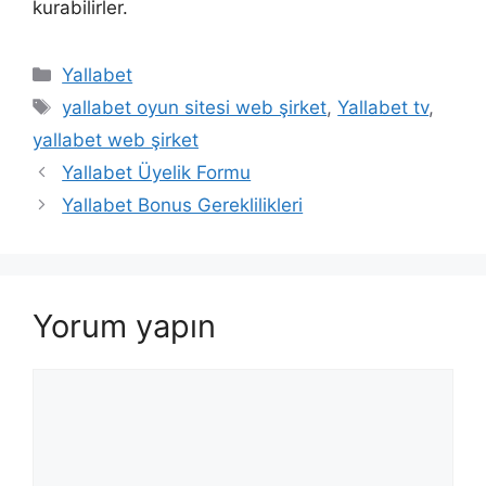
kurabilirler.
Kategoriler
Yallabet
Etiketler
yallabet oyun sitesi web şirket
,
Yallabet tv
,
yallabet web şirket
Yallabet Üyelik Formu
Yallabet Bonus Gereklilikleri
Yorum yapın
Yorum