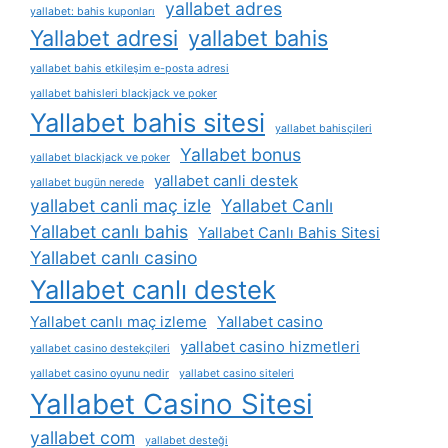
yallabet adres
yallabet: bahis kuponları
Yallabet adresi
yallabet bahis
yallabet bahis etkileşim e-posta adresi
yallabet bahisleri blackjack ve poker
Yallabet bahis sitesi
yallabet bahisçileri
Yallabet bonus
yallabet blackjack ve poker
yallabet canli destek
yallabet bugün nerede
yallabet canli maç izle
Yallabet Canlı
Yallabet canlı bahis
Yallabet Canlı Bahis Sitesi
Yallabet canlı casino
Yallabet canlı destek
Yallabet canlı maç izleme
Yallabet casino
yallabet casino hizmetleri
yallabet casino destekçileri
yallabet casino oyunu nedir
yallabet casino siteleri
Yallabet Casino Sitesi
yallabet com
yallabet desteği