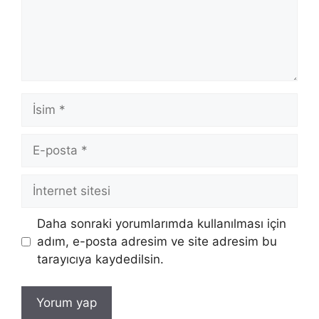
İsim
E-
posta
İnternet
sitesi
Daha sonraki yorumlarımda kullanılması için
adım, e-posta adresim ve site adresim bu
tarayıcıya kaydedilsin.