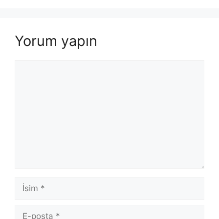
Yorum yapın
Yorum
İsim
E-