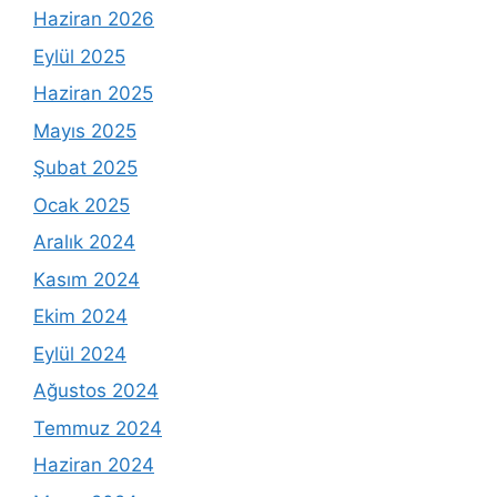
Haziran 2026
Eylül 2025
Haziran 2025
Mayıs 2025
Şubat 2025
Ocak 2025
Aralık 2024
Kasım 2024
Ekim 2024
Eylül 2024
Ağustos 2024
Temmuz 2024
Haziran 2024