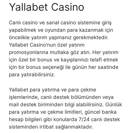
Yallabet Casino
Canlı casino ve sanal casino sistemine giriş
yapabilmek ve oyundan para kazanmak için
öncelikle yatırım yapmanız gerekmektedir.
Yallabet Casino’nun özel yatırım
promosyonlarına mutlaka göz atın. Her yatırım
için özel bir bonus ve kayıplarınızı telafi etmek
için bir bonus seçeneği ile günün her saatinde
para yatırabilirsiniz.
Yallabet para yatırma ve para çekme
işlemlerinde, canlı destek bölümünden veya
mail destek biriminden bilgi alabilirsiniz. Günlük
para yatırma ve çekme limitleri, güncel banka
hesap bilgileri gibi konularda 7/24 canlı destek
sisteminden irtibat sağlanmaktadır.