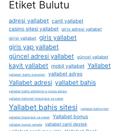
Etiket Bulutu
adresi yallabet
canli yallabet
casino sitesi yallabet
giris adresi yallabet
giris yallabet
girisi yallabet
giris yap yallabet
güncel adresi yallabet
güncel yallabet
kayit yallabet
Yallabet
mobil yallabet
yallabet adres
yallabet: bahis kuponları
Yallabet adresi
yallabet bahis
yallabet bahis etkileşim e-posta adresi
yallabet bahisleri blackjack ve poker
Yallabet bahis sitesi
yallabet bahisçileri
Yallabet bonus
yallabet blackjack ve poker
yallabet canli destek
yallabet bugün nerede