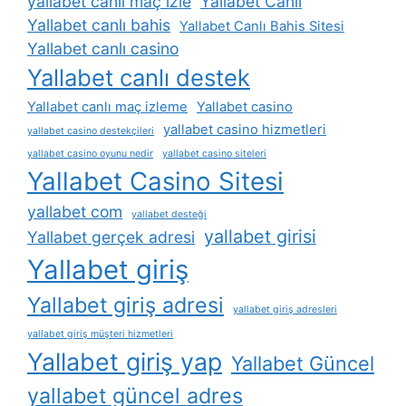
yallabet canli maç izle
Yallabet Canlı
Yallabet canlı bahis
Yallabet Canlı Bahis Sitesi
Yallabet canlı casino
Yallabet canlı destek
Yallabet canlı maç izleme
Yallabet casino
yallabet casino hizmetleri
yallabet casino destekçileri
yallabet casino oyunu nedir
yallabet casino siteleri
Yallabet Casino Sitesi
yallabet com
yallabet desteği
yallabet girisi
Yallabet gerçek adresi
Yallabet giriş
Yallabet giriş adresi
yallabet giriş adresleri
yallabet giriş müşteri hizmetleri
Yallabet giriş yap
Yallabet Güncel
yallabet güncel adres