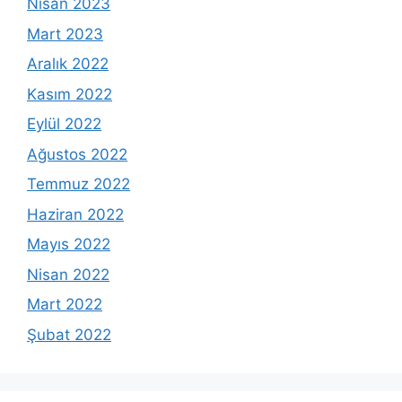
Nisan 2023
Mart 2023
Aralık 2022
Kasım 2022
Eylül 2022
Ağustos 2022
Temmuz 2022
Haziran 2022
Mayıs 2022
Nisan 2022
Mart 2022
Şubat 2022