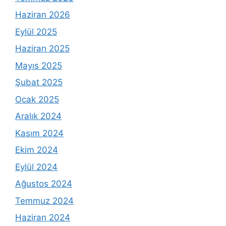
Haziran 2026
Eylül 2025
Haziran 2025
Mayıs 2025
Şubat 2025
Ocak 2025
Aralık 2024
Kasım 2024
Ekim 2024
Eylül 2024
Ağustos 2024
Temmuz 2024
Haziran 2024