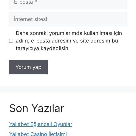
posta
İnternet
sitesi
Daha sonraki yorumlarımda kullanılması için
adım, e-posta adresim ve site adresim bu
tarayıcıya kaydedilsin.
Son Yazılar
Yallabet Eğlenceli Oyunlar
Yallabet Casino İletişimi