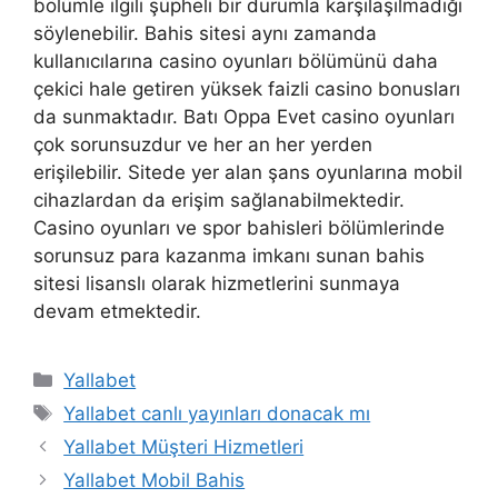
bölümle ilgili şüpheli bir durumla karşılaşılmadığı
söylenebilir. Bahis sitesi aynı zamanda
kullanıcılarına casino oyunları bölümünü daha
çekici hale getiren yüksek faizli casino bonusları
da sunmaktadır. Batı Oppa Evet casino oyunları
çok sorunsuzdur ve her an her yerden
erişilebilir. Sitede yer alan şans oyunlarına mobil
cihazlardan da erişim sağlanabilmektedir.
Casino oyunları ve spor bahisleri bölümlerinde
sorunsuz para kazanma imkanı sunan bahis
sitesi lisanslı olarak hizmetlerini sunmaya
devam etmektedir.
Kategoriler
Yallabet
Etiketler
Yallabet canlı yayınları donacak mı
Yallabet Müşteri Hizmetleri
Yallabet Mobil Bahis