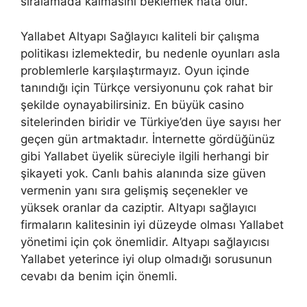
sıralamada kalmasını beklemek hata olur.
Yallabet Altyapı Sağlayıcı kaliteli bir çalışma
politikası izlemektedir, bu nedenle oyunları asla
problemlerle karşılaştırmayız. Oyun içinde
tanındığı için Türkçe versiyonunu çok rahat bir
şekilde oynayabilirsiniz. En büyük casino
sitelerinden biridir ve Türkiye’den üye sayısı her
geçen gün artmaktadır. İnternette gördüğünüz
gibi Yallabet üyelik süreciyle ilgili herhangi bir
şikayeti yok. Canlı bahis alanında size güven
vermenin yanı sıra gelişmiş seçenekler ve
yüksek oranlar da caziptir. Altyapı sağlayıcı
firmaların kalitesinin iyi düzeyde olması Yallabet
yönetimi için çok önemlidir. Altyapı sağlayıcısı
Yallabet yeterince iyi olup olmadığı sorusunun
cevabı da benim için önemli.