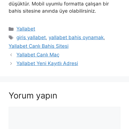
düşüktür. Mobil uyumlu formatta çalışan bir
bahis sitesine anında üye olabilirsiniz.
Kategoriler
Yallabet
Etiketler
giris yallabet
,
yallabet bahis oynamak
,
Yallabet Canlı Bahis Sitesi
Yallabet Canlı Maç
Yallabet Yeni Kayıtlı Adresi
Yorum yapın
Yorum