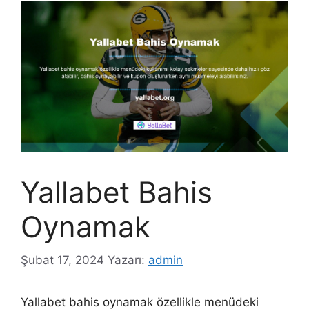
Yallabet Bahis
Oynamak
Şubat 17, 2024
Yazarı:
admin
Yallabet bahis oynamak özellikle menüdeki