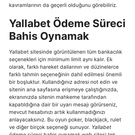
kavramlarının da geçerli olduğunu görebiliriz.
Yallabet Ödeme Süreci
Bahis Oynamak
Yallabet sitesinde görüntülenen tüm bankacılık
seçenekleri için minimum limit aynı kalır. Ek
olarak, farklı hareket dallarının ve düzinelerce
farklı tahmin seçeneğinin dahil edilmesi önemli
bir boşluktur. Kullandığınız adresi not edin ve
sitenin ana sayfasına erişmeye çalıştığınızda,
ekranınızda sitenin mahkeme tarafından
kapatıldığına dair bir uyarı mesajı görürseniz,
mevcut hesabınızı artık kullanmadığınızı
anlayacaksınız. Bu oyun poker, blackjack, rulet
ve diğer birçok seçeneği sunuyor.
Yallabet
ödeme süreci bahis oynamak
web sitesi tek