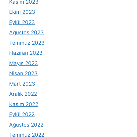
Kasım 2023
Ekim 2023
Eylül 2023
Ağustos 2023
Temmuz 2023
Haziran 2023
Mayıs 2023
Nisan 2023
Mart 2023
Aralık 2022
Kasım 2022
Eylül 2022
Ağustos 2022
Temmuz 2022