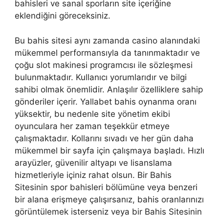
bahisleri ve sanal sporların site içeriğine
eklendiğini göreceksiniz.
Bu bahis sitesi aynı zamanda casino alanındaki
mükemmel performansıyla da tanınmaktadır ve
çoğu slot makinesi programcısı ile sözleşmesi
bulunmaktadır. Kullanıcı yorumlarıdır ve bilgi
sahibi olmak önemlidir. Anlaşılır özelliklere sahip
gönderiler içerir. Yallabet bahis oynanma oranı
yüksektir, bu nedenle site yönetim ekibi
oyunculara her zaman teşekkür etmeye
çalışmaktadır. Kollarını sıvadı ve her gün daha
mükemmel bir sayfa için çalışmaya başladı. Hızlı
arayüzler, güvenilir altyapı ve lisanslama
hizmetleriyle içiniz rahat olsun. Bir Bahis
Sitesinin spor bahisleri bölümüne veya benzeri
bir alana erişmeye çalışırsanız, bahis oranlarınızı
görüntülemek isterseniz veya bir Bahis Sitesinin