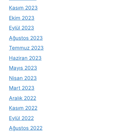
Kasım 2023
Ekim 2023
Eylül 2023
Ağustos 2023
Temmuz 2023
Haziran 2023
Mayıs 2023
Nisan 2023
Mart 2023
Aralık 2022
Kasım 2022
Eylül 2022
Ağustos 2022