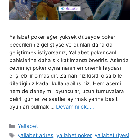
Yallabet poker eğer yüksek düzeyde poker
becerileriniz geliştiyse ve bunları daha da
geliştirmek istiyorsanız, Yallabet poker canlı
bahislerine daha sık katılmanızı öneririz. Aslında
çevrimiçi poker oynamanın en önemli faydası
erişilebilir olmasıdır. Zamanınız kısıtlı olsa bile
dilediğiniz kadar kullanabilirsiniz. Hem acemi
hem de deneyimli oyuncular, uzun turnuvalara
belirli günler ve saatler ayırmak yerine basit
oyunları bulmak …
Devamını oku…
Kategoriler
Yallabet
Etiketler
yallabet adres
,
yallabet poker
,
yallabet üyesi