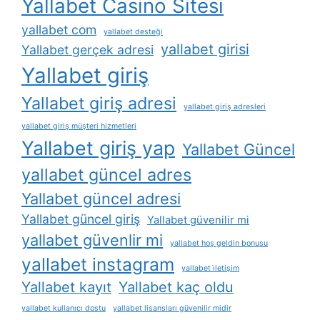
Yallabet Casino Sitesi
yallabet com
yallabet desteği
yallabet girisi
Yallabet gerçek adresi
Yallabet giriş
Yallabet giriş adresi
yallabet giriş adresleri
yallabet giriş müşteri hizmetleri
Yallabet giriş yap
Yallabet Güncel
yallabet güncel adres
Yallabet güncel adresi
Yallabet güncel giriş
Yallabet güvenilir mi
yallabet güvenlir mi
yallabet hoş geldin bonusu
yallabet instagram
yallabet i̇letişim
Yallabet kayıt
Yallabet kaç oldu
yallabet kullanıcı dostu
yallabet lisansları güvenilir midir