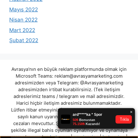
Mayıs 2022
Nisan 2022
Mart 2022
Şubat 2022
Avrasya'nın en büyük reklam platformunda olmak için
Microsoft Teams:
reklam@avrasyamarketing.com
adresimizden veya Telegram: @Avrasyamarketing
adresimizden irtibat kurabilirsiniz. (Tek iletişim
adreslerimiz teams / telegram ve mail adresimizdir.
Harici hiçbir iletişim adresimiz bulunmamaktadır.
Lütfen itibar etmeyiniz.) Türkiye yasalarına göre 7258
sayılı kanun uyarınca yasa dışı bahis oynamanın
cezaları mevcuttur. Şu an bulunduğunuz site hiç bir
şekilde illegal bahis oyunları oynatmıyor ve oynamaya
aracı olmuyordur.
betyoner
|
azuricasino
|
betmarino
|