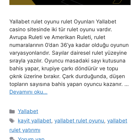
Yallabet rulet oyunu rulet Oyunları Yallabet
casino sitesinde iki tür rulet oyunu vardır.
Avrupa Ruleti ve Amerikan Ruleti, rulet
numaralarının 0’dan 36’ya kadar olduğu oyunun
varyasyonlarıdır. Sayılar dairesel rulet yüzeyine
sırayla yazılır. Oyuncu masadaki sayı kutusuna
bahis yapar, krupiye çarkı döndürür ve topu
çıkrık üzerine bırakır. Çark durduğunda, düşen
topların sayısına bahis yapan oyuncu kazanır. …
Devamını oku…
Kategoriler
Yallabet
Etiketler
kayit yallabet
,
yallabet rulet oyunu
,
yallabet
rulet yatırımı
Yorum yap