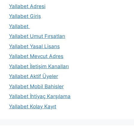
Yallabet Adresi
Yallabet Giriş
Yallabet
Yallabet Umut Fırsatları
Yallabet Yasal Lisans
Yallabet Mevcut Adres
Yallabet İletişim Kanalları
Yallabet Aktif Üyeler
Yallabet Mobil Bahisler
Yallabet İhtiyaç Karşılama
Yallabet Kolay Kayıt