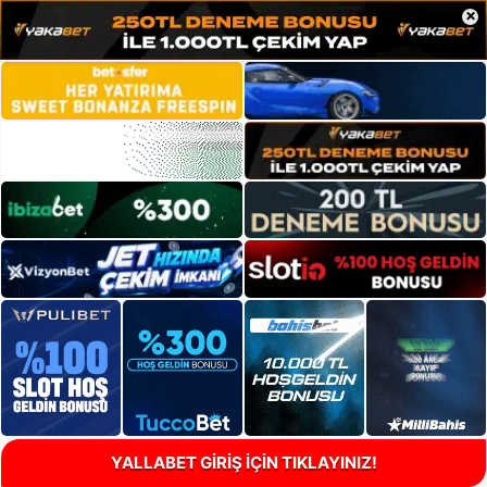
×
YALLABET GİRİŞ İÇİN TIKLAYINIZ!