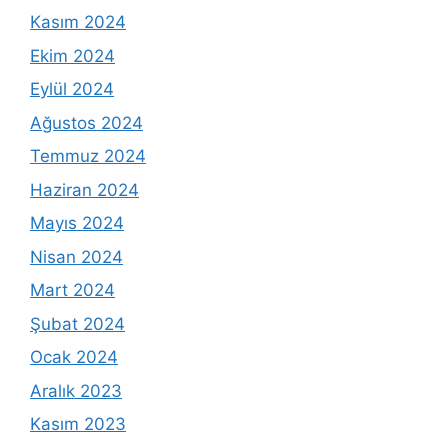
Kasım 2024
Ekim 2024
Eylül 2024
Ağustos 2024
Temmuz 2024
Haziran 2024
Mayıs 2024
Nisan 2024
Mart 2024
Şubat 2024
Ocak 2024
Aralık 2023
Kasım 2023