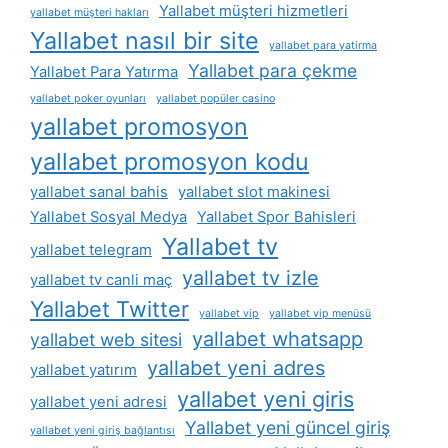
Yallabet müşteri hizmetleri
yallabet müşteri hakları
Yallabet nasıl bir site
yallabet para yatirma
Yallabet para çekme
Yallabet Para Yatırma
yallabet poker oyunları
yallabet popüler casino
yallabet promosyon
yallabet promosyon kodu
yallabet sanal bahis
yallabet slot makinesi
Yallabet Sosyal Medya
Yallabet Spor Bahisleri
Yallabet tv
yallabet telegram
yallabet tv izle
yallabet tv canli maç
Yallabet Twitter
yallabet vip
yallabet vip menüsü
yallabet whatsapp
yallabet web sitesi
yallabet yeni adres
yallabet yatırım
yallabet yeni giris
yallabet yeni adresi
Yallabet yeni güncel giriş
yallabet yeni giriş bağlantısı