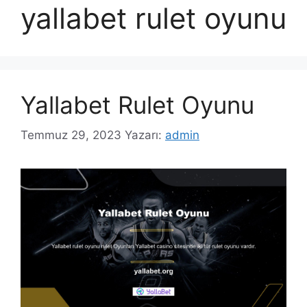
yallabet rulet oyunu
Yallabet Rulet Oyunu
Temmuz 29, 2023
Yazarı:
admin