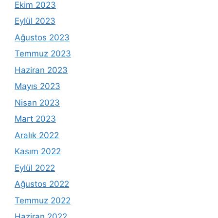
Ekim 2023
Eylül 2023
Ağustos 2023
Temmuz 2023
Haziran 2023
Mayıs 2023
Nisan 2023
Mart 2023
Aralık 2022
Kasım 2022
Eylül 2022
Ağustos 2022
Temmuz 2022
Haziran 2022