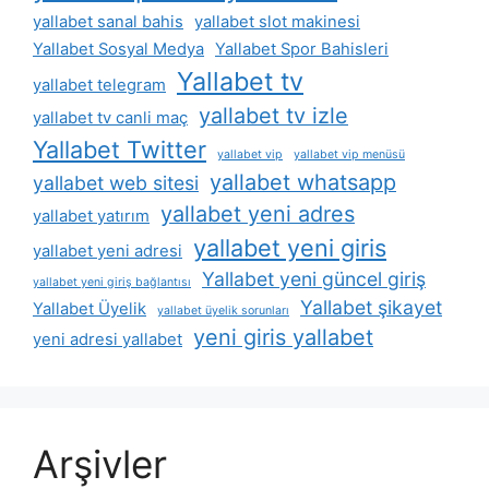
yallabet sanal bahis
yallabet slot makinesi
Yallabet Sosyal Medya
Yallabet Spor Bahisleri
Yallabet tv
yallabet telegram
yallabet tv izle
yallabet tv canli maç
Yallabet Twitter
yallabet vip
yallabet vip menüsü
yallabet whatsapp
yallabet web sitesi
yallabet yeni adres
yallabet yatırım
yallabet yeni giris
yallabet yeni adresi
Yallabet yeni güncel giriş
yallabet yeni giriş bağlantısı
Yallabet şikayet
Yallabet Üyelik
yallabet üyelik sorunları
yeni giris yallabet
yeni adresi yallabet
Arşivler