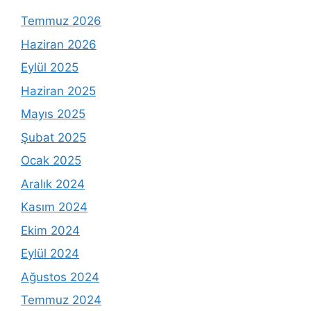
Temmuz 2026
Haziran 2026
Eylül 2025
Haziran 2025
Mayıs 2025
Şubat 2025
Ocak 2025
Aralık 2024
Kasım 2024
Ekim 2024
Eylül 2024
Ağustos 2024
Temmuz 2024