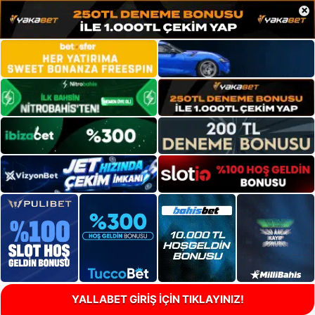
×
YALLABET GİRİŞ İÇİN TIKLAYINIZ!