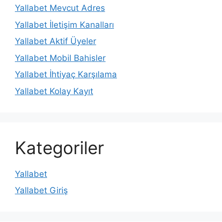
Yallabet Mevcut Adres
Yallabet İletişim Kanalları
Yallabet Aktif Üyeler
Yallabet Mobil Bahisler
Yallabet İhtiyaç Karşılama
Yallabet Kolay Kayıt
Kategoriler
Yallabet
Yallabet Giriş