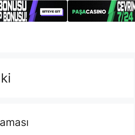
ki
laması