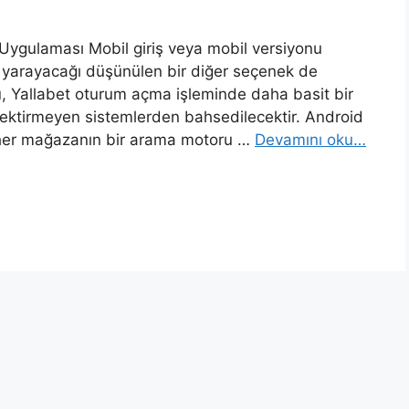
 Uygulaması Mobil giriş veya mobil versiyonu
ize yarayacağı düşünülen bir diğer seçenek de
u, Yallabet oturum açma işleminde daha basit bir
erektirmeyen sistemlerden bahsedilecektir. Android
her mağazanın bir arama motoru …
Devamını oku…