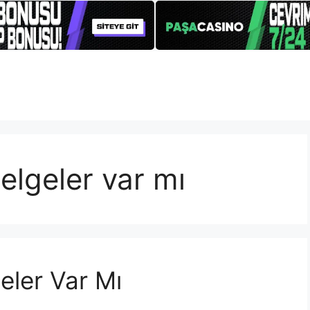
belgeler var mı
eler Var Mı