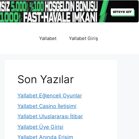
Yallabet
Yallabet Giriş
Son Yazılar
Yallabet Eğlenceli Oyunlar
Yallabet Casino İletişimi
Yallabet Uluslararası İtibar
Yallabet Üye Girişi
Yallabet Anında Erişim