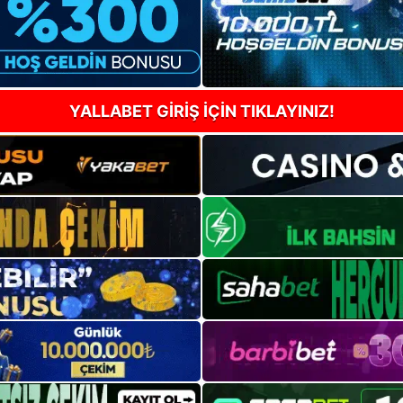
YALLABET GİRİŞ İÇİN TIKLAYINIZ!