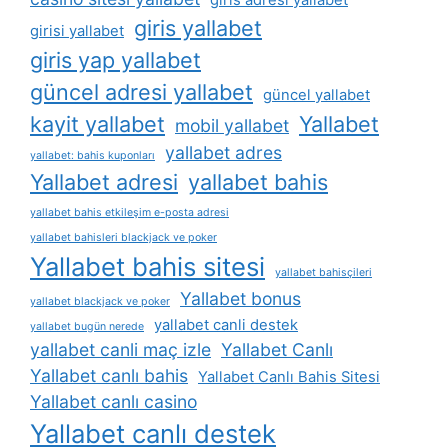
giris adresi yallabet
giris yallabet
girisi yallabet
giris yap yallabet
güncel adresi yallabet
güncel yallabet
kayit yallabet
Yallabet
mobil yallabet
yallabet adres
yallabet: bahis kuponları
Yallabet adresi
yallabet bahis
yallabet bahis etkileşim e-posta adresi
yallabet bahisleri blackjack ve poker
Yallabet bahis sitesi
yallabet bahisçileri
Yallabet bonus
yallabet blackjack ve poker
yallabet canli destek
yallabet bugün nerede
yallabet canli maç izle
Yallabet Canlı
Yallabet canlı bahis
Yallabet Canlı Bahis Sitesi
Yallabet canlı casino
Yallabet canlı destek