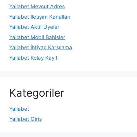
Yallabet Mevcut Adres
Yallabet İletişim Kanalları
Yallabet Aktif Üyeler
Yallabet Mobil Bahisler
Yallabet İhtiyaç Karşılama
Yallabet Kolay Kayıt
Kategoriler
Yallabet
Yallabet Giriş