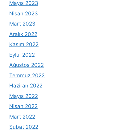
Mayıs 2023
Nisan 2023
Mart 2023
Aralık 2022
Kasım 2022
Eylül 2022
Ağustos 2022
Temmuz 2022
Haziran 2022
Mayıs 2022
Nisan 2022
Mart 2022
Şubat 2022