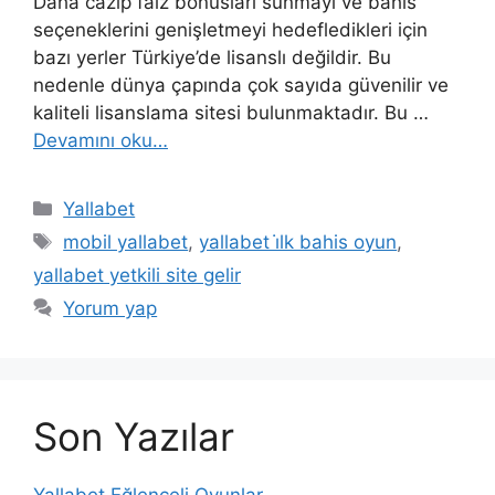
Daha cazip faiz bonusları sunmayı ve bahis
seçeneklerini genişletmeyi hedefledikleri için
bazı yerler Türkiye’de lisanslı değildir. Bu
nedenle dünya çapında çok sayıda güvenilir ve
kaliteli lisanslama sitesi bulunmaktadır. Bu …
Devamını oku…
Kategoriler
Yallabet
Etiketler
mobil yallabet
,
yallabet i̇lk bahis oyun
,
yallabet yetkili site gelir
Yorum yap
Son Yazılar