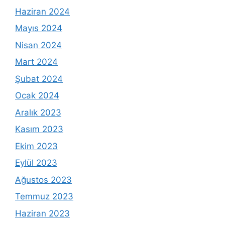
Haziran 2024
Mayıs 2024
Nisan 2024
Mart 2024
Şubat 2024
Ocak 2024
Aralık 2023
Kasım 2023
Ekim 2023
Eylül 2023
Ağustos 2023
Temmuz 2023
Haziran 2023