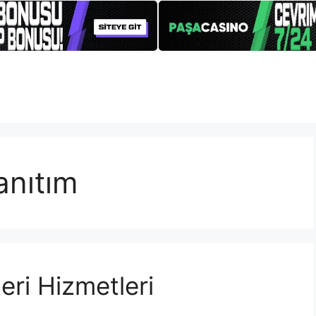
anıtım
eri Hizmetleri