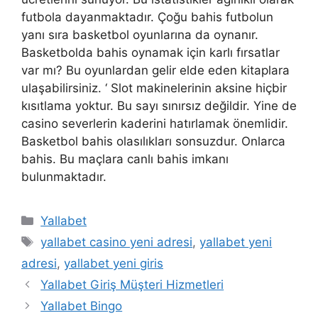
futbola dayanmaktadır. Çoğu bahis futbolun
yanı sıra basketbol oyunlarına da oynanır.
Basketbolda bahis oynamak için karlı fırsatlar
var mı? Bu oyunlardan gelir elde eden kitaplara
ulaşabilirsiniz. ‘ Slot makinelerinin aksine hiçbir
kısıtlama yoktur. Bu sayı sınırsız değildir. Yine de
casino severlerin kaderini hatırlamak önemlidir.
Basketbol bahis olasılıkları sonsuzdur. Onlarca
bahis. Bu maçlara canlı bahis imkanı
bulunmaktadır.
Kategoriler
Yallabet
Etiketler
yallabet casino yeni adresi
,
yallabet yeni
adresi
,
yallabet yeni giris
Yallabet Giriş Müşteri Hizmetleri
Yallabet Bingo