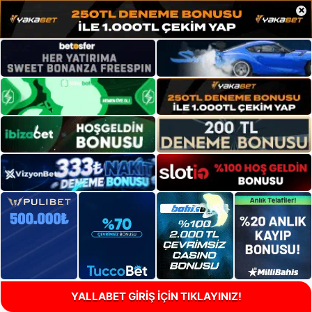
×
YALLABET GİRİŞ İÇİN TIKLAYINIZ!