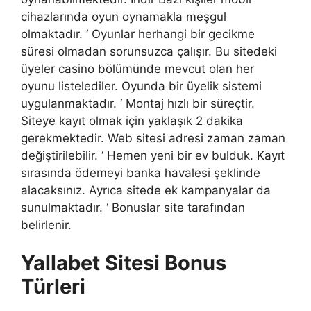
cihazlarında oyun oynamakla meşgul
olmaktadır. ‘ Oyunlar herhangi bir gecikme
süresi olmadan sorunsuzca çalışır. Bu sitedeki
üyeler casino bölümünde mevcut olan her
oyunu listelediler. Oyunda bir üyelik sistemi
uygulanmaktadır. ‘ Montaj hızlı bir süreçtir.
Siteye kayıt olmak için yaklaşık 2 dakika
gerekmektedir. Web sitesi adresi zaman zaman
değiştirilebilir. ‘ Hemen yeni bir ev bulduk. Kayıt
sırasında ödemeyi banka havalesi şeklinde
alacaksınız. Ayrıca sitede ek kampanyalar da
sunulmaktadır. ‘ Bonuslar site tarafından
belirlenir.
Yallabet Sitesi Bonus
Türleri