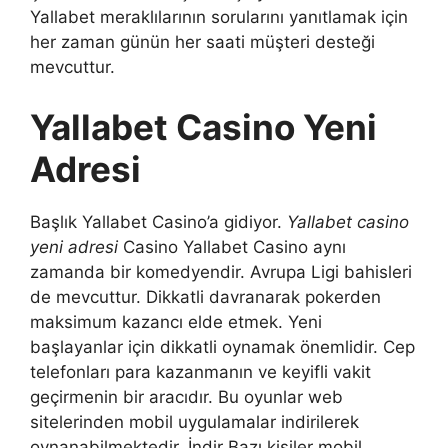
Yallabet meraklılarının sorularını yanıtlamak için
her zaman günün her saati müşteri desteği
mevcuttur.
Yallabet Casino Yeni
Adresi
Başlık Yallabet Casino’a gidiyor.
Yallabet casino
yeni adresi
Casino Yallabet Casino aynı
zamanda bir komedyendir. Avrupa Ligi bahisleri
de mevcuttur. Dikkatli davranarak pokerden
maksimum kazancı elde etmek. Yeni
başlayanlar için dikkatli oynamak önemlidir. Cep
telefonları para kazanmanın ve keyifli vakit
geçirmenin bir aracıdır. Bu oyunlar web
sitelerinden mobil uygulamalar indirilerek
oynanabilmektedir. İndir Bazı kişiler mobil