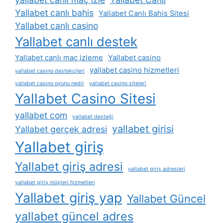
Yallabet canlı bahis
Yallabet Canlı Bahis Sitesi
Yallabet canlı casino
Yallabet canlı destek
Yallabet canlı maç izleme
Yallabet casino
yallabet casino hizmetleri
yallabet casino destekçileri
yallabet casino oyunu nedir
yallabet casino siteleri
Yallabet Casino Sitesi
yallabet com
yallabet desteği
yallabet girisi
Yallabet gerçek adresi
Yallabet giriş
Yallabet giriş adresi
yallabet giriş adresleri
yallabet giriş müşteri hizmetleri
Yallabet giriş yap
Yallabet Güncel
yallabet güncel adres