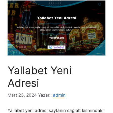
Yallabet Yeni
Adresi
Mart 23, 2024
Yazarı:
admin
Yallabet yeni adresi sayfanın sağ alt kısmındaki