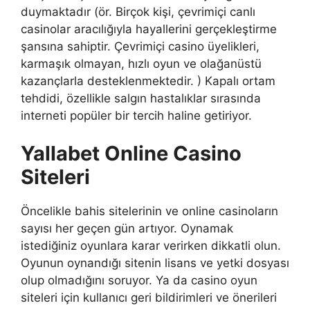
duymaktadır (ör. Birçok kişi, çevrimiçi canlı
casinolar aracılığıyla hayallerini gerçekleştirme
şansına sahiptir. Çevrimiçi casino üyelikleri,
karmaşık olmayan, hızlı oyun ve olağanüstü
kazançlarla desteklenmektedir. ) Kapalı ortam
tehdidi, özellikle salgın hastalıklar sırasında
interneti popüler bir tercih haline getiriyor.
Yallabet Online Casino
Siteleri
Öncelikle bahis sitelerinin ve online casinoların
sayısı her geçen gün artıyor. Oynamak
istediğiniz oyunlara karar verirken dikkatli olun.
Oyunun oynandığı sitenin lisans ve yetki dosyası
olup olmadığını soruyor. Ya da casino oyun
siteleri için kullanıcı geri bildirimleri ve önerileri