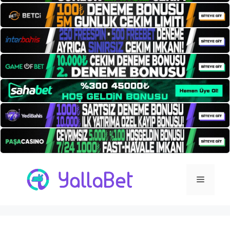
İçeriğe
atla
Menü