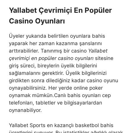
Yallabet Çevrimiçi En Popüler
Casino Oyunları
Üyeler yukarıda belirtilen oyunlara bahis
yaparak her zaman kazanma şanslarını
arttırabilirler. Tanınmış bir casino
Yallabet
çevrimiçi en popüler casino oyunları
sitesine
giriş süreci, bireylerin üyelik bilgilerini
sağlamalarını gerektirir. Üyelik bilgilerinizi
girdikten sonra dilediğiniz kadar casino oyunu
oynayabilirsiniz. Her yerde online poker
oynamak mümkün.Canlı bahis oyunları cep
telefonları, tabletler ve bilgisayarlardan
oynanabiliyor.
Yallabet Sports en kazançlı basketbol bahis
ücretlerini sunuyor. Bu istatistikler ağırlıklı olarak