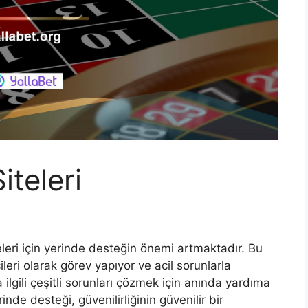
iteleri
eleri için yerinde desteğin önemi artmaktadır. Bu
ileri olarak görev yapıyor ve acil sorunlarla
ilgili çeşitli sorunları çözmek için anında yardıma
rinde desteği, güvenilirliğinin güvenilir bir