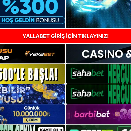
YALLABET GİRİŞ İÇİN TIKLAYINIZ!