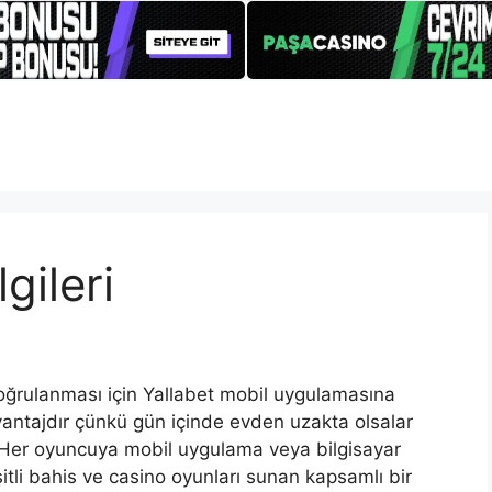
gileri
n doğrulanması için Yallabet mobil uygulamasına
vantajdır çünkü gün içinde evden uzakta olsalar
r. Her oyuncuya mobil uygulama veya bilgisayar
çeşitli bahis ve casino oyunları sunan kapsamlı bir