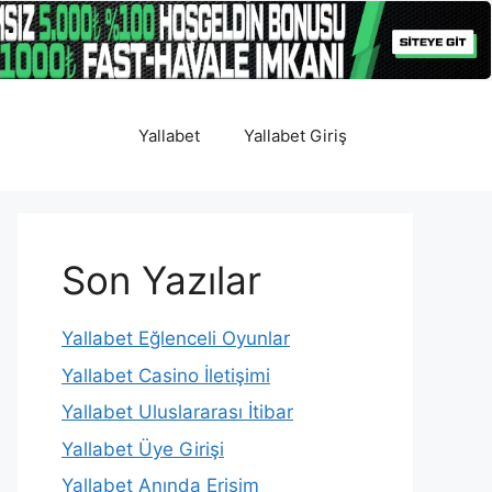
Yallabet
Yallabet Giriş
Son Yazılar
Yallabet Eğlenceli Oyunlar
Yallabet Casino İletişimi
Yallabet Uluslararası İtibar
Yallabet Üye Girişi
Yallabet Anında Erişim