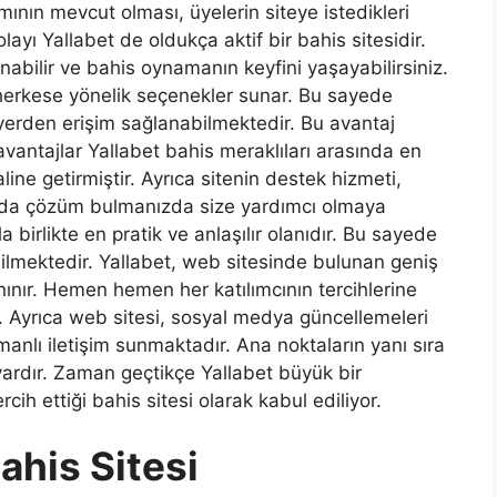
ının mevcut olması, üyelerin siteye istedikleri
ayı Yallabet de oldukça aktif bir bahis sitesidir.
nabilir ve bahis oynamanın keyfini yaşayabilirsiniz.
i herkese yönelik seçenekler sunar. Bu sayede
yerden erişim sağlanabilmektedir. Bu avantaj
avantajlar Yallabet bahis meraklıları arasında en
line getirmiştir. Ayrıca sitenin destek hizmeti,
nında çözüm bulmanızda size yardımcı olmaya
a birlikte en pratik ve anlaşılır olanıdır. Bu sayede
abilmektedir. Yallabet, web sitesinde bulunan geniş
ınır. Hemen hemen her katılımcının tercihlerine
. Ayrıca web sitesi, sosyal medya güncellemeleri
amanlı iletişim sunmaktadır. Ana noktaların yanı sıra
 vardır. Zaman geçtikçe Yallabet büyük bir
rcih ettiği bahis sitesi olarak kabul ediliyor.
ahis Sitesi