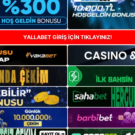
YALLABET GİRİŞ İÇİN TIKLAYINIZ!