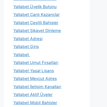
Yallabet Üyelik Butonu
Yallabet Canlı Kazançlar
Yallabet Çeşitli Bahisler
Yallabet Şikayet Dinleme
Yallabet Adresi
Yallabet Giriş
Yallabet
Yallabet Umut Fırsatları
Yallabet Yasal Lisans
Yallabet Mevcut Adres
Yallabet İletişim Kanalları
Yallabet Aktif Üyeler
Yallabet Mobil Bahisler