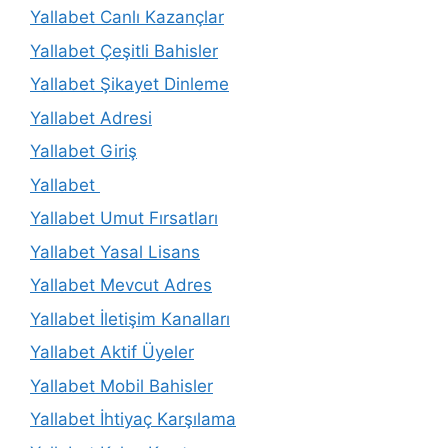
Yallabet Canlı Kazançlar
Yallabet Çeşitli Bahisler
Yallabet Şikayet Dinleme
Yallabet Adresi
Yallabet Giriş
Yallabet
Yallabet Umut Fırsatları
Yallabet Yasal Lisans
Yallabet Mevcut Adres
Yallabet İletişim Kanalları
Yallabet Aktif Üyeler
Yallabet Mobil Bahisler
Yallabet İhtiyaç Karşılama