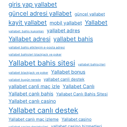
giris yap yallabet
güncel adresi yallabet
güncel yallabet
kayit yallabet
Yallabet
mobil yallabet
yallabet adres
yallabet: bahis kuponları
Yallabet adresi
yallabet bahis
yallabet bahis etkileşim e-posta adresi
yallabet bahisleri blackjack ve poker
Yallabet bahis sitesi
yallabet bahisçileri
Yallabet bonus
yallabet blackjack ve poker
yallabet canli destek
yallabet bugün nerede
yallabet canli maç izle
Yallabet Canlı
Yallabet canlı bahis
Yallabet Canlı Bahis Sitesi
Yallabet canlı casino
Yallabet canlı destek
Yallabet canlı maç izleme
Yallabet casino
yallabet casino hizmetleri
yallabet casino destekçileri