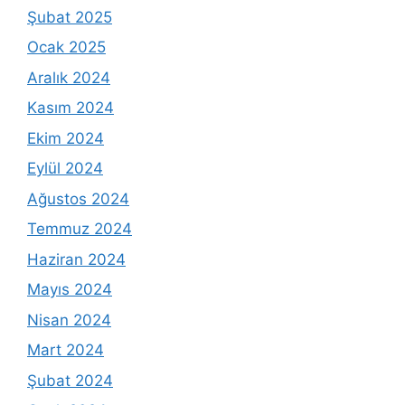
Şubat 2025
Ocak 2025
Aralık 2024
Kasım 2024
Ekim 2024
Eylül 2024
Ağustos 2024
Temmuz 2024
Haziran 2024
Mayıs 2024
Nisan 2024
Mart 2024
Şubat 2024