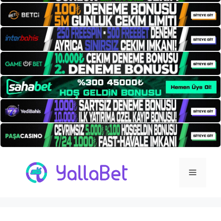
İçeriğe
atla
Menü