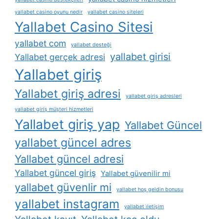
yallabet casino oyunu nedir
yallabet casino siteleri
Yallabet Casino Sitesi
yallabet com
yallabet desteği
yallabet girisi
Yallabet gerçek adresi
Yallabet giriş
Yallabet giriş adresi
yallabet giriş adresleri
yallabet giriş müşteri hizmetleri
Yallabet giriş yap
Yallabet Güncel
yallabet güncel adres
Yallabet güncel adresi
Yallabet güncel giriş
Yallabet güvenilir mi
yallabet güvenlir mi
yallabet hoş geldin bonusu
yallabet instagram
yallabet i̇letişim