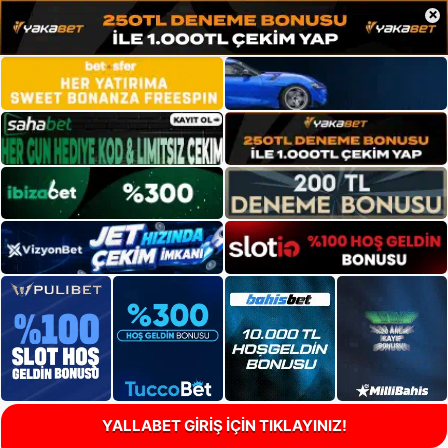
×
YALLABET GİRİŞ İÇİN TIKLAYINIZ!