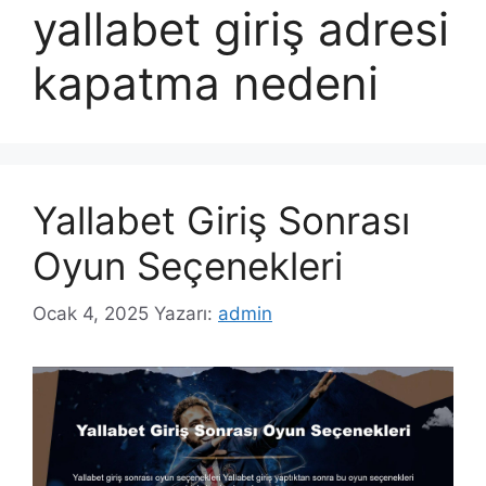
yallabet giriş adresi
kapatma nedeni
Yallabet Giriş Sonrası
Oyun Seçenekleri
Ocak 4, 2025
Yazarı:
admin